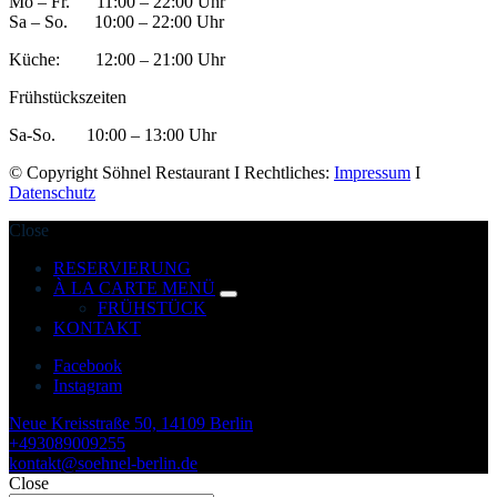
Mo – Fr. 11:00 – 22:00 Uhr
Sa – So. 10:00 – 22:00 Uhr
Küche: 12:00 – 21:00 Uhr
Frühstückszeiten
Sa-So. 10:00 – 13:00 Uhr
© Copyright Söhnel Restaurant I Rechtliches:
Impressum
I
Datenschutz
Close
RESERVIERUNG
À LA CARTE MENÜ
expand
FRÜHSTÜCK
child
KONTAKT
menu
Facebook
Instagram
Neue Kreisstraße 50, 14109 Berlin
+493089009255
kontakt@soehnel-berlin.de
Close