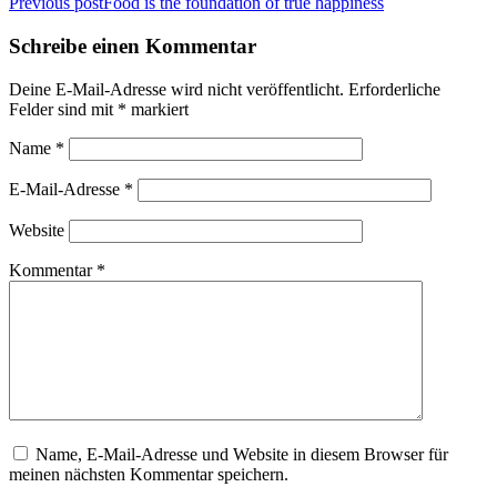
Beitragsnavigation
Previous post
Food is the foundation of true happiness
Schreibe einen Kommentar
Deine E-Mail-Adresse wird nicht veröffentlicht.
Erforderliche
Felder sind mit
*
markiert
Name
*
E-Mail-Adresse
*
Website
Kommentar
*
Name, E-Mail-Adresse und Website in diesem Browser für
meinen nächsten Kommentar speichern.