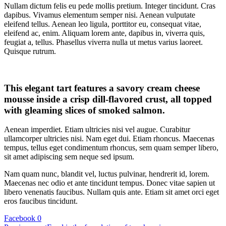
Nullam dictum felis eu pede mollis pretium. Integer tincidunt. Cras
dapibus. Vivamus elementum semper nisi. Aenean vulputate
eleifend tellus. Aenean leo ligula, porttitor eu, consequat vitae,
eleifend ac, enim. Aliquam lorem ante, dapibus in, viverra quis,
feugiat a, tellus. Phasellus viverra nulla ut metus varius laoreet.
Quisque rutrum.
This elegant tart features a savory cream cheese
mousse inside a crisp dill-flavored crust, all topped
with gleaming slices of smoked salmon.
Aenean imperdiet. Etiam ultricies nisi vel augue. Curabitur
ullamcorper ultricies nisi. Nam eget dui. Etiam rhoncus. Maecenas
tempus, tellus eget condimentum rhoncus, sem quam semper libero,
sit amet adipiscing sem neque sed ipsum.
Nam quam nunc, blandit vel, luctus pulvinar, hendrerit id, lorem.
Maecenas nec odio et ante tincidunt tempus. Donec vitae sapien ut
libero venenatis faucibus. Nullam quis ante. Etiam sit amet orci eget
eros faucibus tincidunt.
Facebook
0